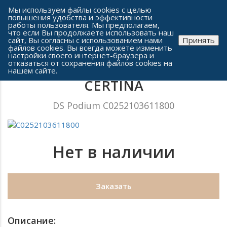
Сеть часовых салонов г. Челябинска
Мы используем файлы cookies с целью
повышения удобства и эффективности
работы пользователя. Мы предполагаем,
что если Вы продолжаете использовать наш
сайт, Вы согласны с использованием нами
Принять
файлов cookies. Вы всегда можете изменить
настройки своего интернет-браузера и
отказаться от сохранения файлов cookies на
Женские часы
нашем сайте.
CERTINA
DS Podium C0252103611800
Нет в наличии
Заказать
Описание: