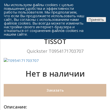
Сеть часовых салонов г. Челябинска
Мы используем файлы cookies с целью
повышения удобства и эффективности
работы пользователя. Мы предполагаем,
что если Вы продолжаете использовать наш
сайт, Вы согласны с использованием нами
Принять
файлов cookies. Вы всегда можете изменить
настройки своего интернет-браузера и
отказаться от сохранения файлов cookies на
Мужские часы
нашем сайте.
TISSOT
Quickster T0954171703707
Нет в наличии
Заказать
Описание: