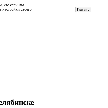
м, что если Вы
ь настройки своего
Принять
елябинске