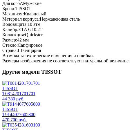
Для кого?:
Мужские
Бренд:
TISSOT
Механизм:
Кварцевый
Материал корпуса:
Нержавеющая сталь
Водозащита:
10 атм
Калибр:
ETA G10.211
Коллекция:
Quickster
Размер:
42 мм
Стекло:
Сапфировое
Страна:
Швейцария
Возможны технические изменения и ошибки.
Размеры изображения не соответствуют натуральной величине. 
Другие модели TISSOT
TISSOT
T0814201701701
44 380 руб.
TISSOT
T9144077605800
470 700 руб.