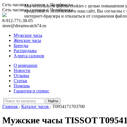
Сеть часовых салонов г. Челябинска
Мы используем файлы cookies с целью повышения у
Сеть часовых салонов г. Челябинска
продолжаете использовать наш сайт, Вы согласны с
интернет-браузера и отказаться от сохранения файло
8-912-771-38-05
store@dreamwatch74.ru
Мужские часы
Женские часы
Бренды
Распродажа
Адреса салонов
О компании
Новости
Отзывы
Статьи
Помощь
Гарантия и сервис
Главная
-
Каталог часов
- T0954171703700
Мужские часы TISSOT T09541