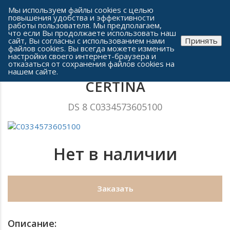
Сеть часовых салонов г. Челябинска
Мы используем файлы cookies с целью
повышения удобства и эффективности
работы пользователя. Мы предполагаем,
что если Вы продолжаете использовать наш
сайт, Вы согласны с использованием нами
Принять
файлов cookies. Вы всегда можете изменить
настройки своего интернет-браузера и
отказаться от сохранения файлов cookies на
Мужские часы
нашем сайте.
CERTINA
DS 8 C0334573605100
Нет в наличии
Заказать
Описание: