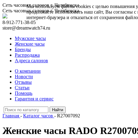
Сеть часовых салонов г. Челябинска
Мы используем файлы cookies с целью повышения у
Сеть часовых салонов г. Челябинска
продолжаете использовать наш сайт, Вы согласны с
интернет-браузера и отказаться от сохранения файло
8-912-771-38-05
store@dreamwatch74.ru
Мужские часы
Женские часы
Бренды
Распродажа
Адреса салонов
О компании
Новости
Отзывы
Статьи
Помощь
Гарантия и сервис
Главная
-
Каталог часов
- R27007092
Женские часы RADO R2700709