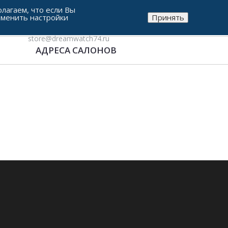
лагаем, что если Вы
зменить настройки
Принять
8-912-771-38-05
store@dreamwatch74.ru
АДРЕСА САЛОНОВ