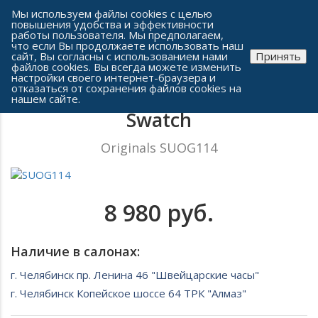
Сеть часовых салонов г. Челябинска
Мы используем файлы cookies с целью
повышения удобства и эффективности
работы пользователя. Мы предполагаем,
что если Вы продолжаете использовать наш
сайт, Вы согласны с использованием нами
Принять
файлов cookies. Вы всегда можете изменить
настройки своего интернет-браузера и
отказаться от сохранения файлов cookies на
Женские часы
нашем сайте.
Swatch
Originals SUOG114
8 980 руб.
Наличие в салонах:
г. Челябинск пр. Ленина 46 "Швейцарские часы"
г. Челябинск Копейское шоссе 64 ТРК "Алмаз"