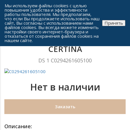
Сеть часовых салонов г. Челябинска
Мы используем файлы cookies с целью
повышения удобства и эффективности
работы пользователя. Мы предполагаем,
что если Вы продолжаете использовать наш
сайт, Вы согласны с использованием нами
Принять
файлов cookies. Вы всегда можете изменить
настройки своего интернет-браузера и
отказаться от сохранения файлов cookies на
Мужские часы
нашем сайте.
CERTINA
DS 1 C0294261605100
Нет в наличии
Заказать
Описание: