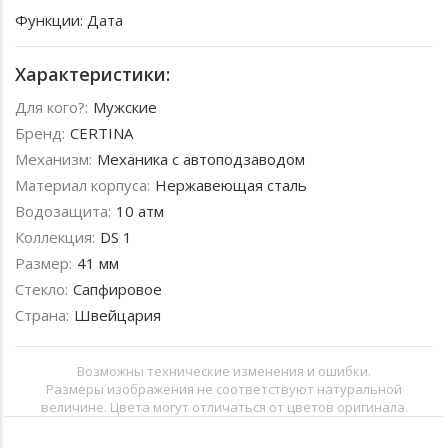
Функции: Дата
Характеристики:
Для кого?:
Мужские
Бренд:
CERTINA
Механизм:
Механика с автоподзаводом
Материал корпуса:
Нержавеющая сталь
Водозащита:
10 атм
Коллекция:
DS 1
Размер:
41 мм
Стекло:
Сапфировое
Страна:
Швейцария
Возможны технические изменения и ошибки.
Размеры изображения не соответствуют натуральной
величине. Цвета могут отличаться от цветов оригинала.