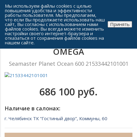
Сеть часовых салонов г. Челябинска
Мы используем файлы cookies с целью
повышения удобства и эффективности
работы пользователя. Мы предполагаем,
что если Вы продолжаете использовать наш
сайт, Вы согласны с использованием нами
Принять
файлов cookies. Вы всегда можете изменить
настройки своего интернет-браузера и
отказаться от сохранения файлов cookies на
Мужские часы
нашем сайте.
OMEGA
Seamaster Planet Ocean 600 21533442101001
686 100 руб.
Наличие в салонах:
г. Челябинск ТК “Гостиный двор”, Коммуны, 60