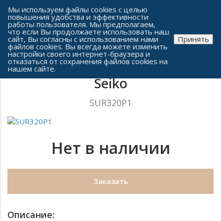
Сеть часовых салонов г. Челябинска
Мы используем файлы cookies с целью
повышения удобства и эффективности
работы пользователя. Мы предполагаем,
что если Вы продолжаете использовать наш
сайт, Вы согласны с использованием нами
Принять
файлов cookies. Вы всегда можете изменить
настройки своего интернет-браузера и
отказаться от сохранения файлов cookies на
Женские часы
нашем сайте.
Seiko
SUR320P1
Нет в наличии
Заказать
Описание: