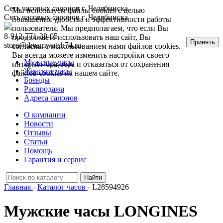
Сеть часовых салонов г. Челябинска
Мы используем файлы cookies с целью
Сеть часовых салонов г. Челябинска
повышения удобства и эффективности работы
пользователя. Мы предполагаем, что если Вы
8-912-771-38-05
продолжаете использовать наш сайт, Вы
Принять
store@dreamwatch74.ru
согласны с использованием нами файлов cookies.
Вы всегда можете изменить настройки своего
Мужские часы
интернет-браузера и отказаться от сохранения
Женские часы
файлов cookies на нашем сайте.
Бренды
Распродажа
Адреса салонов
О компании
Новости
Отзывы
Статьи
Помощь
Гарантия и сервис
Главная
-
Каталог часов
- L28594926
Мужские часы LONGINES