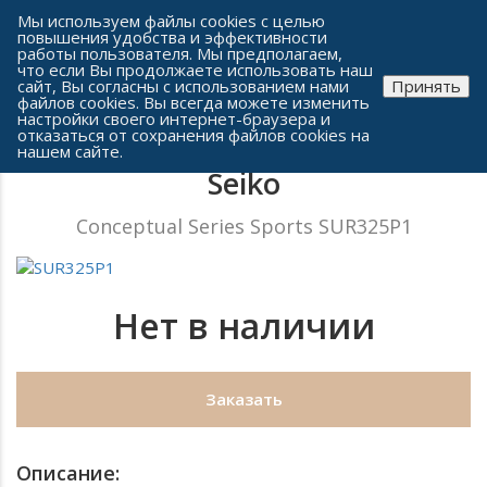
Сеть часовых салонов г. Челябинска
Мы используем файлы cookies с целью
повышения удобства и эффективности
работы пользователя. Мы предполагаем,
что если Вы продолжаете использовать наш
сайт, Вы согласны с использованием нами
Принять
файлов cookies. Вы всегда можете изменить
настройки своего интернет-браузера и
отказаться от сохранения файлов cookies на
Мужские часы
нашем сайте.
Seiko
Conceptual Series Sports SUR325P1
Нет в наличии
Заказать
Описание: