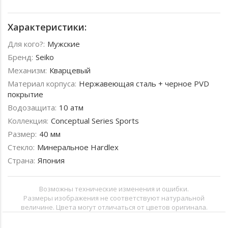
Характеристики:
Для кого?:
Мужские
Бренд:
Seiko
Механизм:
Кварцевый
Материал корпуса:
Нержавеющая сталь + черное PVD
покрытие
Водозащита:
10 атм
Коллекция:
Conceptual Series Sports
Размер:
40 мм
Стекло:
Минеральное Hardlex
Страна:
Япония
Возможны технические изменения и ошибки.
Размеры изображения не соответствуют натуральной
величине. Цвета могут отличаться от цветов оригинала.