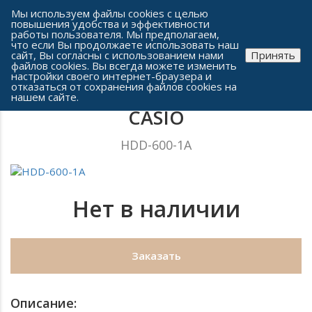
Сеть часовых салонов г. Челябинска
Мы используем файлы cookies с целью
повышения удобства и эффективности
работы пользователя. Мы предполагаем,
что если Вы продолжаете использовать наш
сайт, Вы согласны с использованием нами
Принять
файлов cookies. Вы всегда можете изменить
настройки своего интернет-браузера и
отказаться от сохранения файлов cookies на
Мужские часы
нашем сайте.
CASIO
HDD-600-1A
Нет в наличии
Заказать
Описание: