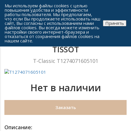
Сеть часовых салонов г. Челябинска
Мы используем файлы cookies с целью
повышения удобства и эффективности
работы пользователя. Мы предполагаем,
что если Вы продолжаете использовать наш
сайт, Вы согласны с использованием нами
Принять
файлов cookies. Вы всегда можете изменить
настройки своего интернет-браузера и
отказаться от сохранения файлов cookies на
Мужские часы
нашем сайте.
TISSOT
T-Classic T1274071605101
Нет в наличии
Заказать
Описание: