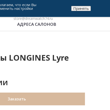
лагаем, что если Вы
зменить настройки
Принять
8-912-771-38-05
store@dreamwatch74.ru
АДРЕСА САЛОНОВ
ы LONGINES Lyre
ии
Заказать