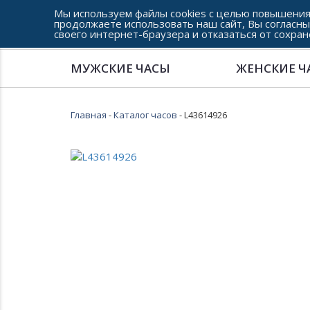
Мы используем файлы cookies с целью повышения
продолжаете использовать наш сайт, Вы согласны
своего интернет-браузера и отказаться от сохран
Сеть часовых салонов г. Челябинска
МУЖСКИЕ ЧАСЫ
ЖЕНСКИЕ Ч
Главная
-
Каталог часов
- L43614926