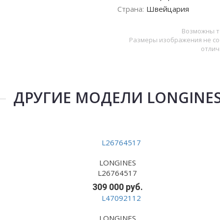
Страна:
Швейцария
Возможны т
Размеры изображения не со
отлич
ДРУГИЕ МОДЕЛИ LONGINE
LONGINES
L26764517
309 000 руб.
LONGINES