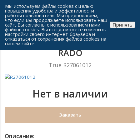
Сеть часовых салонов г. Челябинска
Мы используем файлы cookies с целью
повышения удобства и эффективности
работы пользователя. Мы предполагаем,
что если Вы продолжаете использовать наш
сайт, Вы согласны с использованием нами
Принять
файлов cookies. Вы всегда можете изменить
настройки своего интернет-браузера и
отказаться от сохранения файлов cookies на
Женские часы
нашем сайте.
RADO
True R27061012
Нет в наличии
Заказать
Описание: