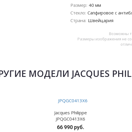
Размер:
40 мм
Стекло:
Сапфировое с антиб
Страна:
Швейцария
Возможны т
Размеры изображения не со
отлич
РУГИЕ МОДЕЛИ JACQUES PHIL
Jacques Philippe
JPQGC0413X6
66 990 руб.