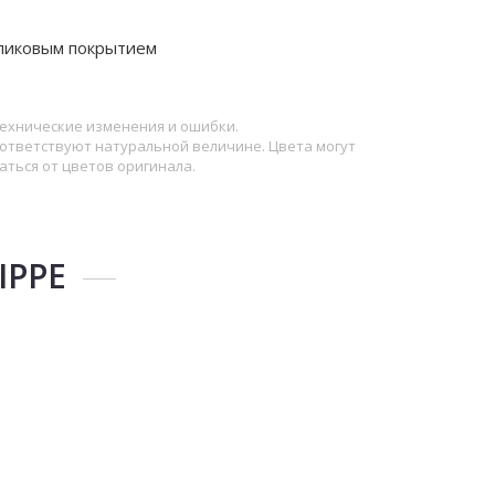
ликовым покрытием
ехнические изменения и ошибки.
ответствуют натуральной величине. Цвета могут
аться от цветов оригинала.
IPPE