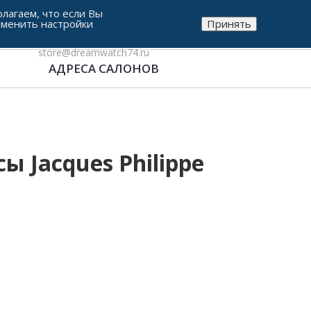
лагаем, что если Вы
зменить настройки
Принять
8-912-771-38-05
store@dreamwatch74.ru
АДРЕСА САЛОНОВ
 Jacques Philippe