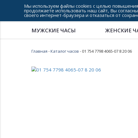
Мы используем файлы cookies с целью повышения
продолжаете использовать наш сайт, Вы согласны
своего интернет-браузера и отказаться от сохран
Сеть часовых салонов г. Челябинска
МУЖСКИЕ ЧАСЫ
ЖЕНСКИЕ Ч
Главная
-
Каталог часов
- 01 754 7798 4065-07 8 20 06