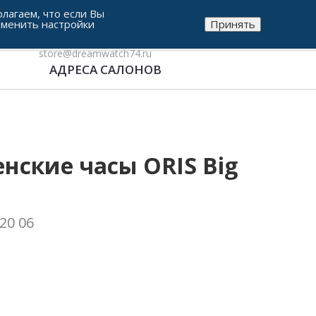
лагаем, что если Вы
зменить настройки
Принять
8-912-771-38-05
store@dreamwatch74.ru
АДРЕСА САЛОНОВ
ские часы ORIS Big
 20 06