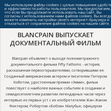
Сеть часовых салонов г. Челябинска
Мы используем файлы cookies с целью повышения удобст
и эффективности работы пользователя. Мы предполагаем,
что если Вы продолжаете использовать наш сайт, Вы
согласны с использованием нами файлов cookies. Вы всегд
можете изменить настройки своего интернет-браузера и
отказаться от сохранения файлов cookies на нашем сайте.
BLANCPAIN ВЫПУСКАЕТ
ДОКУМЕНТАЛЬНЫЙ ФИЛЬМ
Blancpain объявляет о выходе полнометражного
документального фильма Fifty Fathoms - история,
рассказанная первооткрывателями, сотворившими ее.
Созданный американским актером и писателем Питером
Койотом, удостоенным премии «Эмми», фильм
повествует о наиболее важных событиях в создании и
семидесятилетнем развитии легендарных часов через
интервью из первых уст с их изобретателем Жан-Жаком
Фихтером; Робертом «Бобом» Малубье, офицером