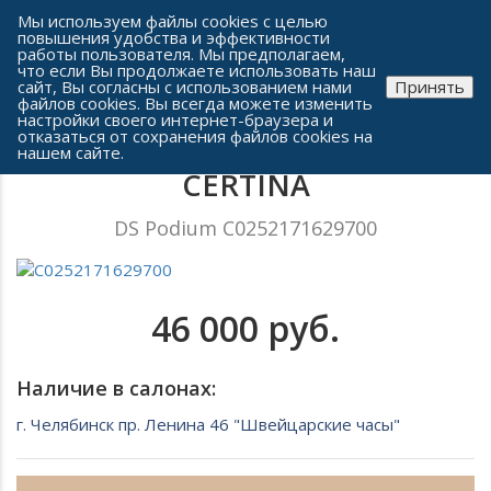
Сеть часовых салонов г. Челябинска
Мы используем файлы cookies с целью
повышения удобства и эффективности
работы пользователя. Мы предполагаем,
что если Вы продолжаете использовать наш
сайт, Вы согласны с использованием нами
Принять
файлов cookies. Вы всегда можете изменить
настройки своего интернет-браузера и
отказаться от сохранения файлов cookies на
Женские часы
нашем сайте.
CERTINA
DS Podium C0252171629700
46 000 руб.
Наличие в салонах:
г. Челябинск пр. Ленина 46 "Швейцарские часы"