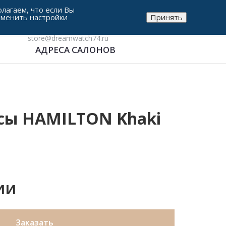
лагаем, что если Вы
зменить настройки
Принять
8-912-771-38-05
store@dreamwatch74.ru
АДРЕСА САЛОНОВ
сы HAMILTON Khaki
ии
Заказать