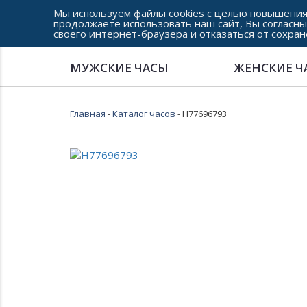
Мы используем файлы cookies с целью повышения
продолжаете использовать наш сайт, Вы согласны
своего интернет-браузера и отказаться от сохран
Сеть часовых салонов г. Челябинска
МУЖСКИЕ ЧАСЫ
ЖЕНСКИЕ Ч
Главная
-
Каталог часов
- H77696793