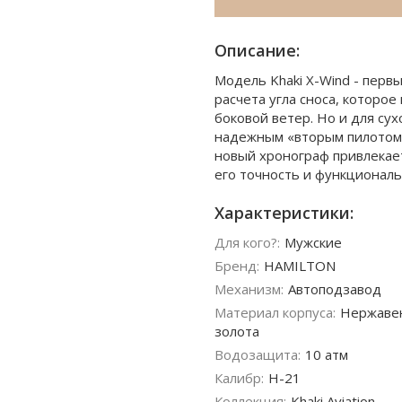
Описание:
Модель Khaki X-Wind - первы
расчета угла сноса, которо
боковой ветер. Но и для су
надежным «вторым пилотом»
новый хронограф привлекает 
его точность и функциональ
Характеристики:
Для кого?:
Мужские
Бренд:
HAMILTON
Механизм:
Автоподзавод
Материал корпуса:
Нержавею
золота
Водозащита:
10 атм
Калибр:
H-21
Коллекция:
Khaki Aviation