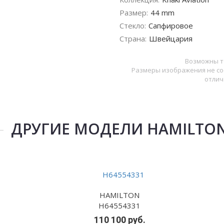
Размер:
44 mm
Стекло:
Сапфировое
Страна:
Швейцария
Возможны т
Размеры изображения не со
отлич
ДРУГИЕ МОДЕЛИ HAMILTO
HAMILTON
H64554331
110 100 руб.