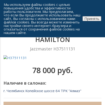
Сеть часовых салонов г. Челябинска
Мы используем файлы cookies с целью
повышения удобства и эффективности
работы пользователя. Мы предполагаем,
что если Вы продолжаете использовать наш
сайт, Вы согласны с использованием нами
Принять
файлов cookies. Вы всегда можете изменить
настройки своего интернет-браузера и
отказаться от сохранения файлов cookies на
Мужские часы
нашем сайте.
HAMILTON
Jazzmaster H37511131
78 000 руб.
Наличие в салонах:
г. Челябинск Копейское шоссе 64 ТРК "Алмаз"