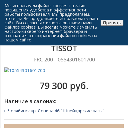
Сеть часовых салонов г. Челябинска
Мы используем файлы cookies с целью
повышения удобства и эффективности
работы пользователя. Мы предполагаем,
что если Вы продолжаете использовать наш
сайт, Вы согласны с использованием нами
Принять
файлов cookies. Вы всегда можете изменить
настройки своего интернет-браузера и
отказаться от сохранения файлов cookies на
Мужские часы
нашем сайте.
TISSOT
PRC 200 T0554301601700
79 300 руб.
Наличие в салонах:
г. Челябинск пр. Ленина 46 "Швейцарские часы"