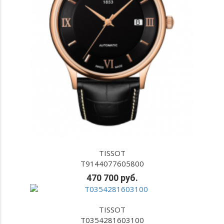
TISSOT
T9144077605800
470 700 руб.
TISSOT
T0354281603100