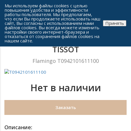
Сеть часовых салонов г. Челябинска
Мы используем файлы cookies с целью
повышения удобства и эффективности
работы пользователя. Мы предполагаем,
что если Вы продолжаете использовать наш
сайт, Вы согласны с использованием нами
Принять
файлов cookies. Вы всегда можете изменить
настройки своего интернет-браузера и
отказаться от сохранения файлов cookies на
Женские часы
нашем сайте.
TISSOT
Flamingo T0942101611100
Нет в наличии
Заказать
Описание: