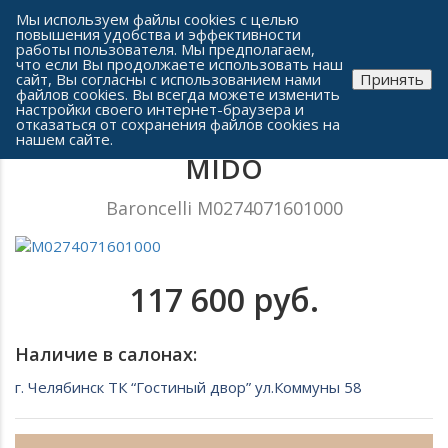
Сеть часовых салонов г. Челябинска
Мы используем файлы cookies с целью
повышения удобства и эффективности
работы пользователя. Мы предполагаем,
что если Вы продолжаете использовать наш
сайт, Вы согласны с использованием нами
Принять
файлов cookies. Вы всегда можете изменить
настройки своего интернет-браузера и
отказаться от сохранения файлов cookies на
Мужские часы
нашем сайте.
MIDO
Baroncelli M0274071601000
117 600 руб.
Наличие в салонах:
г. Челябинск ТК “Гостиный двор” ул.Коммуны 58