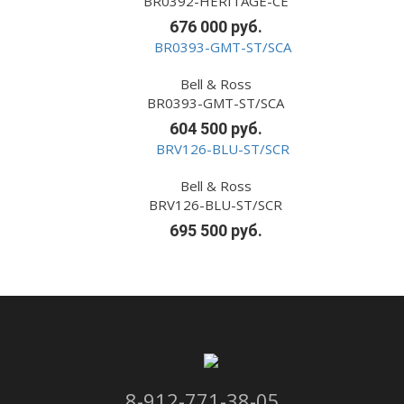
BR0392-HERITAGE-CE
676 000 руб.
Bell & Ross
BR0393-GMT-ST/SCA
604 500 руб.
Bell & Ross
BRV126-BLU-ST/SCR
695 500 руб.
8-912-771-38-05