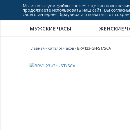
Мы используем файлы cookies с целью повышения
продолжаете использовать наш сайт, Вы согласны
своего интернет-браузера и отказаться от сохран
Сеть часовых салонов г. Челябинска
МУЖСКИЕ ЧАСЫ
ЖЕНСКИЕ Ч
Главная
-
Каталог часов
- BRV123-GH-ST/SCA