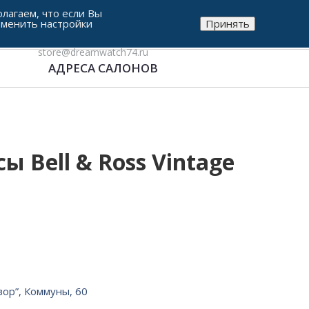
лагаем, что если Вы
зменить настройки
Принять
8-912-771-38-05
store@dreamwatch74.ru
АДРЕСА САЛОНОВ
 Bell & Ross Vintage
вор”, Коммуны, 60