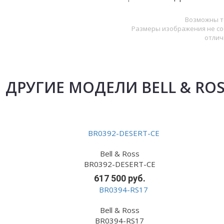
Возможны т
Размеры изображения не со
отлич
ДРУГИЕ МОДЕЛИ BELL & RO
Bell & Ross
BR0392-DESERT-CE
617 500 руб.
Bell & Ross
BR0394-RS17