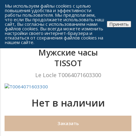
Сеть часовых салонов г. Челябинска
Мы используем файлы cookies с целью
повышения удобства и эффективности
работы пользователя. Мы предполагаем,
что если Вы продолжаете использовать наш
сайт, Вы согласны с использованием нами
Принять
файлов cookies. Вы всегда можете изменить
настройки своего интернет-браузера и
отказаться от сохранения файлов cookies на
нашем сайте.
Мужские часы
TISSOT
Le Locle T0064071603300
Нет в наличии
Заказать