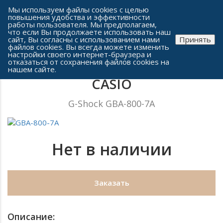
Сеть часовых салонов г. Челябинска
Мы используем файлы cookies с целью
повышения удобства и эффективности
работы пользователя. Мы предполагаем,
что если Вы продолжаете использовать наш
сайт, Вы согласны с использованием нами
Принять
файлов cookies. Вы всегда можете изменить
настройки своего интернет-браузера и
отказаться от сохранения файлов cookies на
Мужские часы
нашем сайте.
CASIO
G-Shock GBA-800-7A
Нет в наличии
Заказать
Описание: