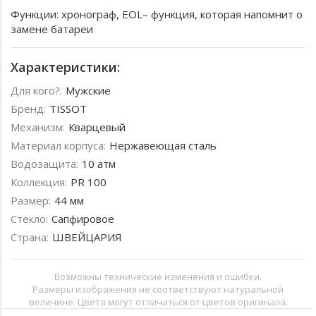
Функции: хронограф, EOL– функция, которая напомнит о
замене батареи
Характеристики:
Для кого?:
Мужские
Бренд:
TISSOT
Механизм:
Кварцевый
Материал корпуса:
Нержавеющая сталь
Водозащита:
10 атм
Коллекция:
PR 100
Размер:
44 мм
Стекло:
Сапфировое
Страна:
ШВЕЙЦАРИЯ
Возможны технические изменения и ошибки.
Размеры изображения не соответствуют натуральной
величине. Цвета могут отличаться от цветов оригинала.