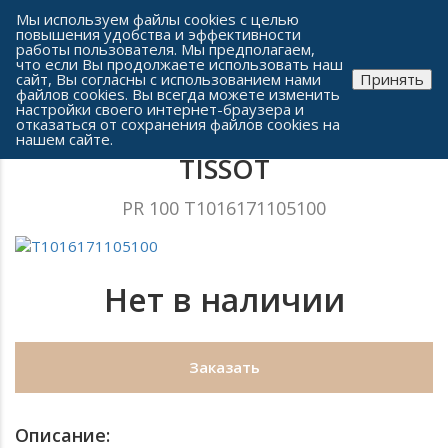
Сеть часовых салонов г. Челябинска
Мы используем файлы cookies с целью
повышения удобства и эффективности
работы пользователя. Мы предполагаем,
что если Вы продолжаете использовать наш
сайт, Вы согласны с использованием нами
Принять
файлов cookies. Вы всегда можете изменить
настройки своего интернет-браузера и
отказаться от сохранения файлов cookies на
Мужские часы
нашем сайте.
TISSOT
PR 100 T1016171105100
Нет в наличии
Заказать
Описание: