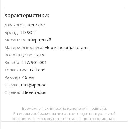
Характеристики:
Для кого?:
Женские
Бренд:
TISSOT
Механизм:
Кварцевый
Материал корпуса:
Нержавеющая сталь
Водозащита:
3 атм
Калибр:
ETA 901.001
Коллекция:
T-Trend
Размер:
46 мм
Стекло:
Сапфировое
Страна:
Швейцария
Возможны технические изменения и ошибки.
Размеры изображения не соответствуют натуральной
величине. Цвета могут отличаться от цветов оригинала.