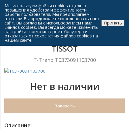
Сеть часовых салонов г. Челябинска
Мы используем файлы cookies с целью
повышения удобства и эффективности
работы пользователя. Мы предполагаем,
что если Вы продолжаете использовать наш
сайт, Вы согласны с использованием нами
Принять
файлов cookies. Вы всегда можете изменить
настройки своего интернет-браузера и
отказаться от сохранения файлов cookies на
Женские часы
нашем сайте.
TISSOT
T-Trend T0373091103700
Нет в наличии
Заказать
Описание: