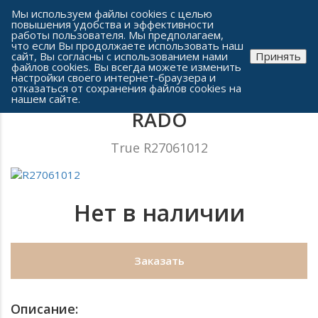
Сеть часовых салонов г. Челябинска
Мы используем файлы cookies с целью
повышения удобства и эффективности
работы пользователя. Мы предполагаем,
что если Вы продолжаете использовать наш
сайт, Вы согласны с использованием нами
Принять
файлов cookies. Вы всегда можете изменить
настройки своего интернет-браузера и
отказаться от сохранения файлов cookies на
Женские часы
нашем сайте.
RADO
True R27061012
Нет в наличии
Заказать
Описание: