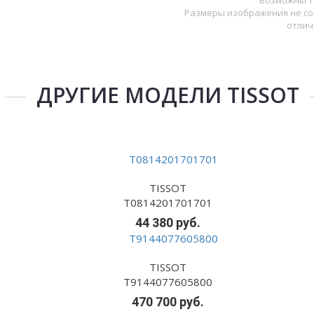
Возможны т
Размеры изображения не со
отлич
ДРУГИЕ МОДЕЛИ TISSOT
TISSOT
T0814201701701
44 380 руб.
TISSOT
T9144077605800
470 700 руб.