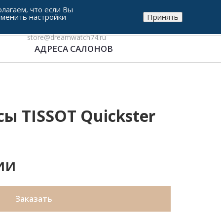
лагаем, что если Вы
зменить настройки
Принять
8-912-771-38-05
store@dreamwatch74.ru
АДРЕСА САЛОНОВ
ы TISSOT Quickster
ии
Заказать