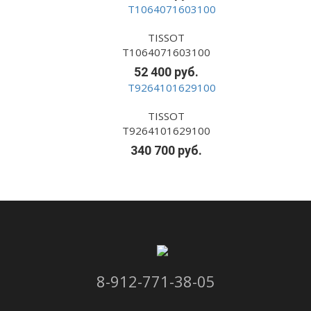
TISSOT
T1064071603100
52 400 руб.
TISSOT
T9264101629100
340 700 руб.
8-912-771-38-05