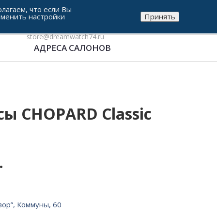
лагаем, что если Вы
зменить настройки
Принять
8-912-771-38-05
store@dreamwatch74.ru
АДРЕСА САЛОНОВ
ы CHOPARD Classic
.
вор”, Коммуны, 60