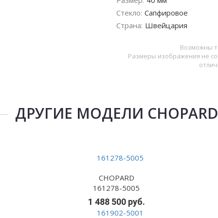
Размер:
40 мм
Стекло:
Сапфировое
Страна:
Швейцария
Возможны т
Размеры изображения не со
отлич
ДРУГИЕ МОДЕЛИ CHOPARD
CHOPARD
161278-5005
1 488 500 руб.