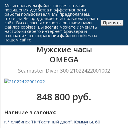
Сеть часовых салонов г. Челябинска
Мы используем файлы cookies с целью
повышения удобства и эффективности
работы пользователя. Мы предполагаем,
что если Вы продолжаете использовать наш
сайт, Вы согласны с использованием нами
Принять
файлов cookies. Вы всегда можете изменить
настройки своего интернет-браузера и
отказаться от сохранения файлов cookies на
нашем сайте.
Мужские часы
OMEGA
Seamaster Diver 300 21022422001002
848 800 руб.
Наличие в салонах:
г. Челябинск ТК “Гостиный двор”, Коммуны, 60