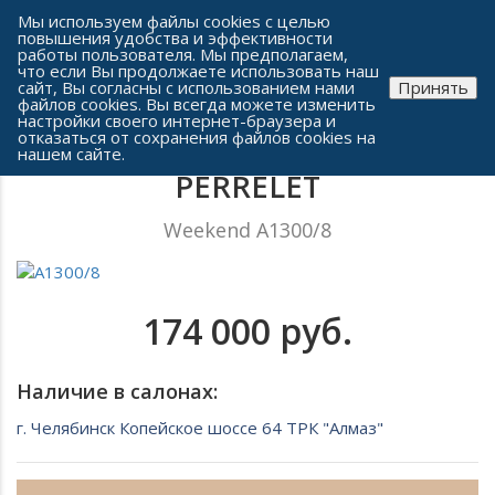
Сеть часовых салонов г. Челябинска
Мы используем файлы cookies с целью
повышения удобства и эффективности
работы пользователя. Мы предполагаем,
что если Вы продолжаете использовать наш
сайт, Вы согласны с использованием нами
Принять
файлов cookies. Вы всегда можете изменить
настройки своего интернет-браузера и
отказаться от сохранения файлов cookies на
Мужские часы
нашем сайте.
PERRELET
Weekend A1300/8
174 000 руб.
Наличие в салонах:
г. Челябинск Копейское шоссе 64 ТРК "Алмаз"