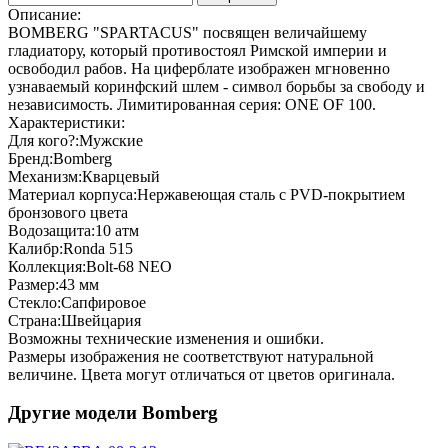
Описание:
BOMBERG "SPARTACUS" посвящен величайшему
гладиатору, который противостоял Римской империи и
освободил рабов. На циферблате изображен мгновенно
узнаваемый коринфский шлем - символ борьбы за свободу и
независимость. Лимитированная серия: ONE OF 100.
Характеристики:
Для кого?:
Мужские
Бренд:
Bomberg
Механизм:
Кварцевый
Материал корпуса:
Нержавеющая сталь с PVD-покрытием
бронзового цвета
Водозащита:
10 атм
Калибр:
Ronda 515
Коллекция:
Bolt-68 NEO
Размер:
43 мм
Стекло:
Сапфировое
Страна:
Швейцария
Возможны технические изменения и ошибки.
Размеры изображения не соответствуют натуральной
величине. Цвета могут отличаться от цветов оригинала.
Другие модели Bomberg