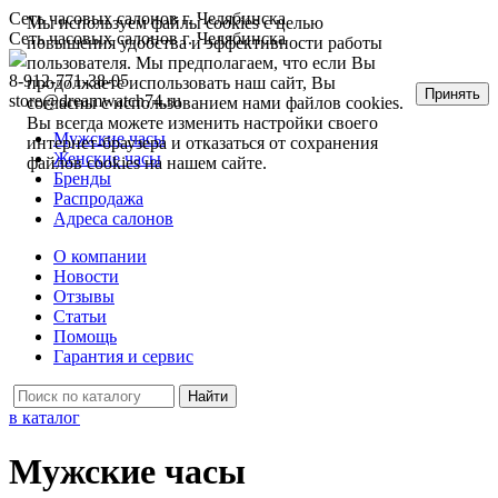
Сеть часовых салонов г. Челябинска
Мы используем файлы cookies с целью
Сеть часовых салонов г. Челябинска
повышения удобства и эффективности работы
пользователя. Мы предполагаем, что если Вы
8-912-771-38-05
продолжаете использовать наш сайт, Вы
Принять
store@dreamwatch74.ru
согласны с использованием нами файлов cookies.
Вы всегда можете изменить настройки своего
Мужские часы
интернет-браузера и отказаться от сохранения
Женские часы
файлов cookies на нашем сайте.
Бренды
Распродажа
Адреса салонов
О компании
Новости
Отзывы
Статьи
Помощь
Гарантия и сервис
в каталог
Мужские часы