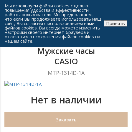
Сеть часовых салонов г. Челябинска
Мы используем файлы cookies с целью
повышения удобства и эффективности
работы пользователя. Мы предполагаем,
что если Вы продолжаете использовать наш
сайт, Вы согласны с использованием нами
Принять
файлов cookies. Вы всегда можете изменить
настройки своего интернет-браузера и
отказаться от сохранения файлов cookies на
нашем сайте.
Мужские часы
CASIO
MTP-1314D-1A
Нет в наличии
Заказать