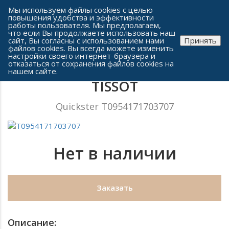
Сеть часовых салонов г. Челябинска
Мы используем файлы cookies с целью
повышения удобства и эффективности
работы пользователя. Мы предполагаем,
что если Вы продолжаете использовать наш
сайт, Вы согласны с использованием нами
Принять
файлов cookies. Вы всегда можете изменить
настройки своего интернет-браузера и
отказаться от сохранения файлов cookies на
Мужские часы
нашем сайте.
TISSOT
Quickster T0954171703707
Нет в наличии
Заказать
Описание: