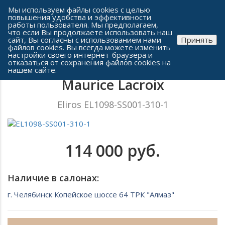
Сеть часовых салонов г. Челябинска
Мы используем файлы cookies с целью
повышения удобства и эффективности
работы пользователя. Мы предполагаем,
что если Вы продолжаете использовать наш
сайт, Вы согласны с использованием нами
Принять
файлов cookies. Вы всегда можете изменить
настройки своего интернет-браузера и
отказаться от сохранения файлов cookies на
Мужские часы
нашем сайте.
Maurice Lacroix
Eliros EL1098-SS001-310-1
114 000 руб.
Наличие в салонах:
г. Челябинск Копейское шоссе 64 ТРК "Алмаз"