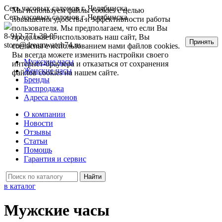
Сеть часовых салонов г. Челябинска
Мы используем файлы cookies с целью
Сеть часовых салонов г. Челябинска
повышения удобства и эффективности работы
пользователя. Мы предполагаем, что если Вы
8-912-771-38-05
продолжаете использовать наш сайт, Вы
Принять
store@dreamwatch74.ru
согласны с использованием нами файлов cookies.
Вы всегда можете изменить настройки своего
Мужские часы
интернет-браузера и отказаться от сохранения
Женские часы
файлов cookies на нашем сайте.
Бренды
Распродажа
Адреса салонов
О компании
Новости
Отзывы
Статьи
Помощь
Гарантия и сервис
в каталог
Мужские часы