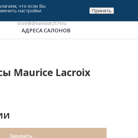
лагаем, что если Вы
зменить настройки
Принять
8-912-771-38-05
store@dreamwatch74.ru
АДРЕСА САЛОНОВ
ы Maurice Lacroix
ии
Заказать