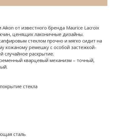
Aikon от известного бренда Maurice Lacroix
жчин, ценящих лаконичные дизайны.
сапфировым стеклом прочно и мягко сидит на
му кожаному ремешку с особой застежкой-
 случайное раскрытие.
временный кварцевый механизм – точный,
ый.
покрытие стекла
ющая сталь