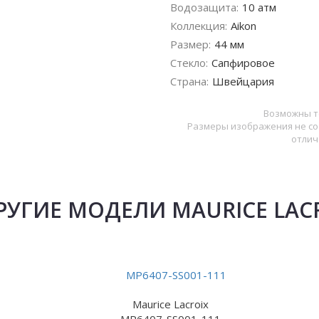
Водозащита:
10 атм
Коллекция:
Aikon
Размер:
44 мм
Стекло:
Сапфировое
Страна:
Швейцария
Возможны т
Размеры изображения не со
отлич
РУГИЕ МОДЕЛИ MAURICE LAC
Maurice Lacroix