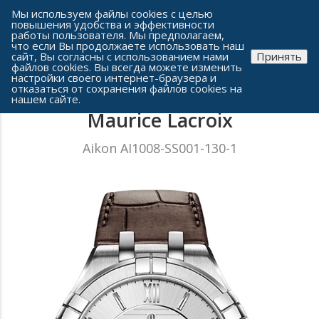
Сеть часовых салонов г. Челябинска
Мы используем файлы cookies с целью
повышения удобства и эффективности
работы пользователя. Мы предполагаем,
что если Вы продолжаете использовать наш
сайт, Вы согласны с использованием нами
Принять
файлов cookies. Вы всегда можете изменить
настройки своего интернет-браузера и
отказаться от сохранения файлов cookies на
Мужские часы
нашем сайте.
Maurice Lacroix
Aikon AI1008-SS001-130-1